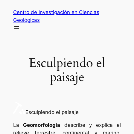
Saltar
Centro de Investigación en Ciencias
al
Geológicas
contenido
Esculpiendo el
paisaje
Esculpiendo el paisaje
La
Geomorfología
describe y explica el
relieve terrestre, continental y marino,