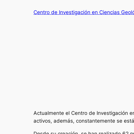
Saltar
Centro de Investigación en Ciencias Geol
al
contenido
Actualmente el Centro de Investigación e
activos, además, constantemente se está
​Desde su creación, se han realizado 62 p